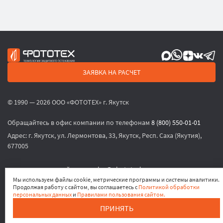
ЗАЯВКА НА РАСЧЕТ
© 1990 — 2026 ООО «ФОТОТЕХ» г. Якутск
Обращайтесь в офис компании по телефонам
8 (800) 550-01-01
Адрес:
г. Якутск, ул. Лермонтова, 33, Якутск, Респ. Саха (Якутия),
677005
или по электронной почте
sales@phototech.ru
Мы используем файлы cookie, метрические программы и системы аналитики.
Продолжая работу с сайтом, вы соглашаетесь с
Политикой обработки
Политика конфиденциальности
,
Согласие на обработку
персональных данных
и
Правилами пользования сайтом.
персональных данных
,
Согласие на получение рекламных
ПРИНЯТЬ
материалов