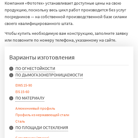
Компания «Фототех» устанавливает доступные цены на свою
продукцию, поскольку весь цикл работ производится без услуг
посредников — на собственной производственной базе силами
своего квалифицированного штата.
Чтобы купить необходимую вам конструкцию, заполните заявку
или позвоните по номеру телефона, указанному на сайте.
Варианты изготовления
ПО ОГНЕСТОЙКОСТИ
ПО ДЫМОГАЗОНЕПРОНИЦАЕМОСТИ
EIW 15
EIW 30
EIWS 15-90
EIW 45
EIS 15-60
EIW 60
ПО МАТЕРИАЛУ
EIW 90
EI 15
Алюминиевый профиль
EI 30
Профиль из нержавеющей стали
EI 45
Сталь
EI 60
ПО ПЛОЩАДИ ОСТЕКЛЕНИЯ
EI 90
С сендвичем (глухие)