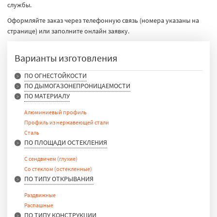
службы.
Оформляйте заказ через телефонную связь (номера указаны на
странице) или заполните онлайн заявку.
Варианты изготовления
ПО ОГНЕСТОЙКОСТИ
ПО ДЫМОГАЗОНЕПРОНИЦАЕМОСТИ
EIW 15
ПО МАТЕРИАЛУ
EIW 30
EIWS 15-90
EIW 45
EIS 15-60
Алюминиевый профиль
EIW 60
Профиль из нержавеющей стали
EIW 90
Сталь
EI 15
ПО ПЛОЩАДИ ОСТЕКЛЕНИЯ
EI 30
EI 45
С сендвичем (глухие)
EI 60
Со стеклом (остекленные)
EI 90
ПО ТИПУ ОТКРЫВАНИЯ
Раздвижные
Распашные
ПО ТИПУ КОНСТРУКЦИИ