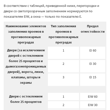
В соответствии с таблицей, приведенной ниже, перегородки и
двери со светопрозрачным заполнением нормируются по
показателям EIW, а окна — только по показателю E.
Наименование элементов
Тип заполнения
Предел
заполнения проемов в
проемов в
огнестойкости
противопожарных
противопожарных
преградах
преградах
Двери (за исключением
1
EI 60
дверей с остеклением
более 25 процентов и
2
EI 30
дымогазонепроницаемых
дверей), ворота, люки,
клапаны, шторы и
3
EI 15
экраны
Двери с остеклением
1
EIW 60
более 25 процентов
2
EIW 30