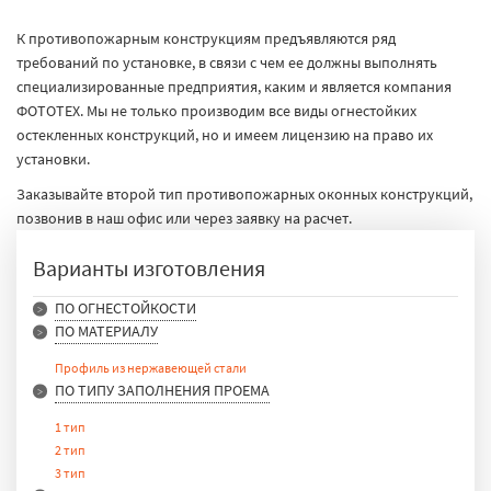
К противопожарным конструкциям предъявляются ряд
требований по установке, в связи с чем ее должны выполнять
специализированные предприятия, каким и является компания
ФОТОТЕХ. Мы не только производим все виды огнестойких
остекленных конструкций, но и имеем лицензию на право их
установки.
Заказывайте второй тип противопожарных оконных конструкций,
позвонив в наш офис или через заявку на расчет.
Варианты изготовления
ПО ОГНЕСТОЙКОСТИ
ПО МАТЕРИАЛУ
E 15
E 30
Профиль из нержавеющей стали
E 90
ПО ТИПУ ЗАПОЛНЕНИЯ ПРОЕМА
1 тип
2 тип
3 тип