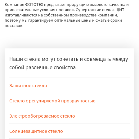
Компания ФОТОТЕХ предлагает продукцию высокого качества и
привлекательные условия поставок. Супертонкие стекла ЩИТ
изготавливаются на собственном производстве компании,
поэтому мы гарантируем оптимальные цены и сжатые сроки
поставок.
Наши стекла могут сочетать и совмещать между
собой различные свойства
Защитное стекло
Защитные стекла препятствуют проникновению в огораживаемые
помещения. Классы ударостойкости, взломостойкости и пулестойкости
Стекло с регулируемой прозрачностью
подтверждаются различными испытаниями. Подробнее
защитные
Смарт-стекло с электроуправляемым светорассеиванием
стекла
(электрохромное стекло) за нескольких секунд может стать либо
Электрообогреваемое стекло
полностью матовым (непрозрачным), либо наоборот – полностью
Электрообогреваемое стекло внешне нисколько не отличается от
прозрачным. Подробнее
смарт-стекло регулируемой прозрачностью
обычного, но является настоящим техническим чудом. Оно не только
Солнцезащитное стекло
греет воздух в доме, но и способствует установлению комфортного
Светоотражающее стекло с зеркальным покрытием, обеспечивает