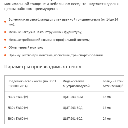
минимальной толщине и небольшом весе, что наделяет изделия
целым набором преимуществ:
Более низкая цена благодаря уменьшенной толщине стекла (от 14 до 24
мм);
Меньше нагрузка на конструкцию и фурнитуру;
Меньше требований к ширине профильной системы;
Облегченный монтаж;
Преимущество при монтаже, логистике, транспортировании.
Параметры производимых стекол
Предел огнестойкости (по ГОСТ
Индекс стекла
Толщина стекла 
Р 33000-2014)
внутризаводской
остекления)*
EI30 / EW30 (v)
ЩИТ-203-30М
18 мм
EI30 / EW30 (v)
ЩИТ-203-30Д
14 мм
EI60 / EW60 (v)
ЩИТ-201-60Д
24 мм